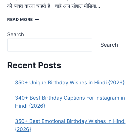
को व्यक्त करना चाहते हैं। चाहे आप सोशल मीडिया…
350+
READ MORE
BEST
SON
Search
BIRTHDAY
WISHES
Search
IN
HINDI
{2026}
Recent Posts
350+ Unique Birthday Wishes in Hindi {2026}
340+ Best Birthday Captions For Instagram in
Hindi {2026}
350+ Best Emotional Birthday Wishes In Hindi
{2026}