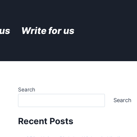
 us
Write for us
Search
Search
Recent Posts