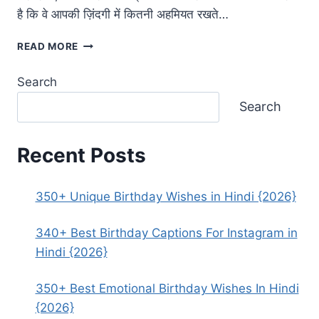
है कि वे आपकी ज़िंदगी में कितनी अहमियत रखते…
350+
READ MORE
BEST
FREINDS
Search
BIRTHDAY
WISHES
Search
IN
HINDI
{2026}
Recent Posts
350+ Unique Birthday Wishes in Hindi {2026}
340+ Best Birthday Captions For Instagram in
Hindi {2026}
350+ Best Emotional Birthday Wishes In Hindi
{2026}